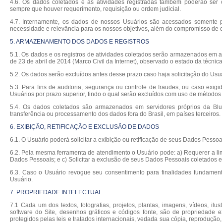
4.6. Os dados coletados e as atividades registradas também poderão ser c
sempre que houver requerimento, requisição ou ordem judicial.
4.7. Internamente, os dados de nossos Usuários são acessados somente por
necessidade e relevância para os nossos objetivos, além do compromisso de c
5. ARMAZENAMENTO DOS DADOS E REGISTROS
5.1. Os dados e os registros de atividades coletados serão armazenados em a
de 23 de abril de 2014 (Marco Civil da Internet), observado o estado da técnica
5.2. Os dados serão excluídos antes desse prazo caso haja solicitação do Usuá
5.3. Para fins de auditoria, segurança ou controle de fraudes, ou caso exigi
Usuários por prazo superior, findo o qual serão excluídos com uso de métodos
5.4. Os dados coletados são armazenados em servidores próprios da Blu
transferência ou processamento dos dados fora do Brasil, em países terceiros.
6. EXIBIÇÃO, RETIFICAÇÃO E EXCLUSÃO DE DADOS
6.1. O Usuário poderá solicitar a exibição ou retificação de seus Dados Pessoa
6.2. Pela mesma ferramenta de atendimento o Usuário pode: a) Requerer a li
Dados Pessoais; e c) Solicitar a exclusão de seus Dados Pessoais coletados e
6.3. Caso o Usuário revogue seu consentimento para finalidades fundamenta
Usuário.
7. PROPRIEDADE INTELECTUAL
7.1 Cada um dos textos, fotografias, projetos, plantas, imagens, vídeos, ilu
software do Site, desenhos gráficos e códigos fonte, são de propriedade e
protegidos pelas leis e tratados internacionais, vedada sua cópia, reprodução, o