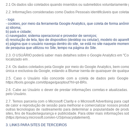
2.1 Os dados são coletados quando inseridos ou submetidos voluntariamente p
2.2. Informações consideradas como Dados Pessoais identificáveis que coleta
- logs
- cookies, por meio da ferramenta Google Analytics, que coleta de forma anônim
a) idioma;
b) país e cidade;
c) navegador, sistema operacional e provedor de serviços;
d) resolução de tela, tipo de dispositivo (desktop ou celular), modelo do aparel
e) página que o usuário navega dentro do site, se está no site naquele moment
de pesquisa que utilizou no Site, tempo na página do Site.
2.3. O USUÁRIO poderá saber mais detalhes sobre o Google Analytics em "Como
localizado em .
2.4. Os dados coletados pela Google por meio do Google Analytics, bem como 
única e exclusiva da Google, estando a Blumar isenta de quaisquer de qualqu
2.5. Caso o Usuário não concorde com a coleta de dados pelo Google A
https://tools.google.com/dlpage/gaoptout?hl=pt-BRs.
2.6. Cabe ao Usuário o dever de prestar informações corretas e atualizadas
pelo Usuário.
2.7. Temos parceria com o Microsoft Clarity e o Microsoft Advertising para 
de calor e reprodução de sessão para melhorar e comercializar nossos produt
outras tecnologias de rastreamento para determinar a popularidade de produ
sites, fins de fraude/segurança e publicidade. Para obter mais informações so
(https://privacy.microsoft.com/en-US/privacystatement).
3. LINKS PARA SITES DE TERCEIROS