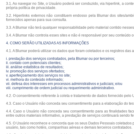
3.1. Ao navegar no Site, o Usuário poderá ser conduzido, via hiperlink, a cont
própria política de privacidade.
3.2. Hiperlinks externos não constituem endosso pela Blumar dos sites/ambie
fornecidos apenas para sua consulta.
3.3. A Blumar não terá qualquer responsabilidade pelo material contido ness
3.4. A Blumar não controla esses sites e não é responsável por seu conteúdo o
4. COMO SERÃO UTILIZADAS AS INFORMAÇÕES
4.1. A Blumar poderá utilizar os dados que foram coletados e os registros das a
i. prestação dos serviços contratados, pela Blumar ou por terceiros;
ii. contato com potenciais clientes;
iii. análise estatística de resultados;
iv. promoção dos serviços ofertados;
v. aperfeiçoamento dos serviços no site;
vi. melhora do conteúdo informado;
vii. defesa dos interesses em processos administrativos e judiciais; e/ou
viii. cumprimento de ordem judicial ou requerimento administrativo.
4.2. O consentimento referente à coleta e tratamento de dados fornecido pelo Usu
4.3. Caso o Usuário não conceda seu consentimento para a elaboração do teste
4.4. Caso o Usuário não conceda seu consentimento para as finalidades facul
entre outros materiais informativo, a prestação de serviços continuará sendo fe
4.5. O Usuário reconhece e concorda que os seus Dados Pessoais coletados pe
usuário, tais como hotéis, companhias aéreas e demais terceiros contratados.